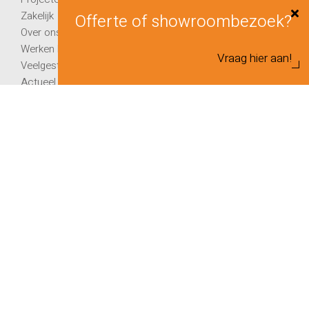
Zakelijk
Offerte of showroombezoek?
Over ons
Werken bij
Vraag hier aan!
Veelgestelde vragen
Actueel
Contact
Informatie
Brochure trapleuning met LED
Handleiding Mood Accu
Handleiding Mood Netspanning
Handleiding Mono- & MultiColour
Handleiding ILLUNOX® Touch-dim
Consumentenvoorwaarden
Metaalunievoorwaarden
Colofon
Privacyverklaring