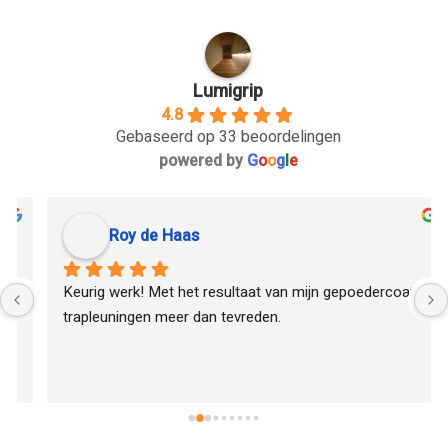
Lumigrip
4.8
Gebaseerd op 33 beoordelingen
powered by
G
o
o
g
l
e
Roy de Haas
Keurig werk! Met het resultaat van mijn gepoedercoate 
trapleuningen meer dan tevreden.