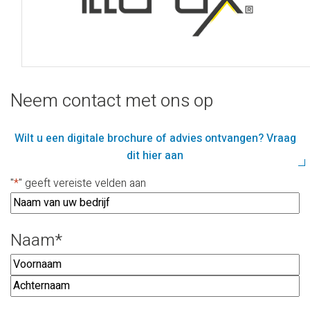
Neem contact met ons op
Wilt u een digitale brochure of advies ontvangen? Vraag
dit hier aan
"
*
" geeft vereiste velden aan
B
naam
e
Naam
*
van
d
uw
bedrijf
r
Voornaam
Achternaam
i