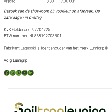
Vrijdag
8.30 – 17.00 uur
Bezoek van de showroom bij voorkeur op afspraak
. Op
zaterdagen in overleg.
KvK Gelderland: 97704725
BTW nummer: NL868192703B01
Fabrikant
Lagusski
is licentiehouder van het merk Lumigrip®
Volg Lumigrip
Facebook
Instagram
Pinterest
YouTube
LinkedIn