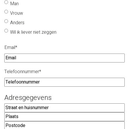
U
Man
j
Vrouw
n
f
Anders
t
s
Wil ik liever niet zeggen
i
n
t
Email
*
a
l
a
e
Telefoonnummer
*
m
d
Adresgegevens
Straat
en
Plaats