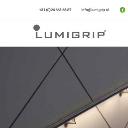
Skip
to
+31 (0)24 663 68 87
info@lumigrip.nl
content
Lumigrip®
Projecten