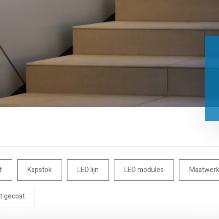
t
Kapstok
LED lijn
LED modules
Maatwer
t gecoat