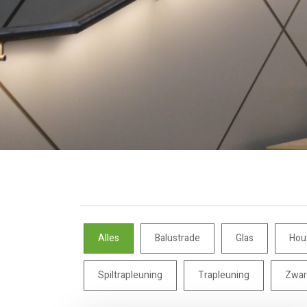
Alles
Balustrade
Glas
Hou
Spiltrapleuning
Trapleuning
Zwar