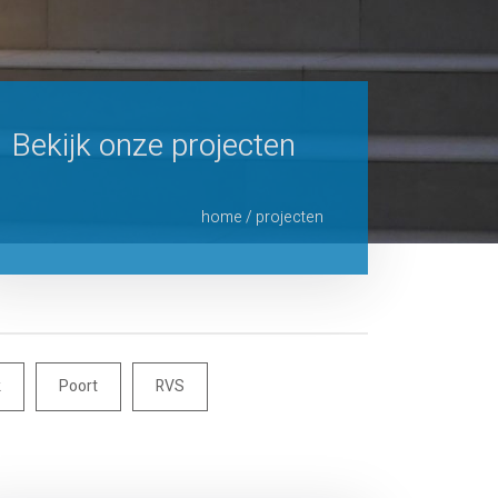
Bekijk onze projecten
home
/
projecten
k
Poort
RVS