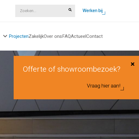
Zoeken...
Werken bij
Projecten
Zakelijk
Over ons
FAQ
Actueel
Contact
Offerte of showroombezoek?
Vraag hier aan!