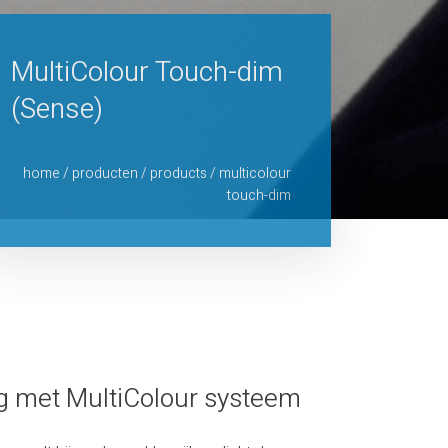
MultiColour Touch-dim
(Sense)
home
/
producten
/
products
/
multicolour
touch-dim
ing met MultiColour systeem