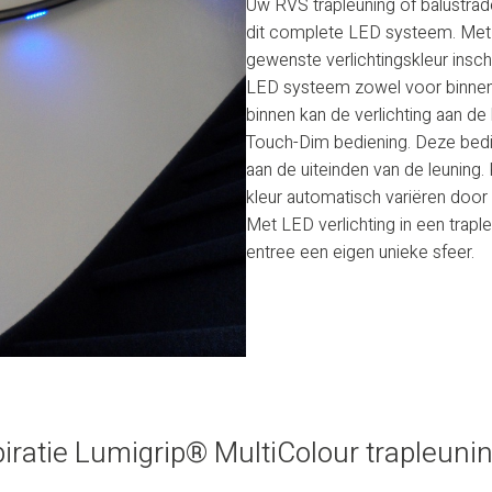
Uw RVS trapleuning of balustrade
dit complete LED systeem. Met 
gewenste verlichtingskleur insc
LED systeem zowel voor binnen 
binnen kan de verlichting aan 
Touch-Dim bediening. Deze bedi
aan de uiteinden van de leuning. 
kleur automatisch variëren door
Met LED verlichting in een traple
entree een eigen unieke sfeer.
piratie Lumigrip® MultiColour trapleuni