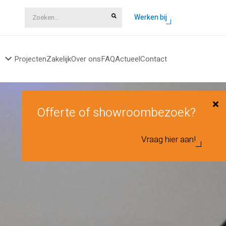
Zoeken...
Werken bij
Projecten
Zakelijk
Over ons
FAQ
Actueel
Contact
Offerte of showroombezoek?
Vraag hier aan!