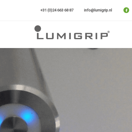
Skip
to
+31 (0)24 663 68 87
info@lumigrip.nl
content
Lumigrip®
MultiColour Touch-dim