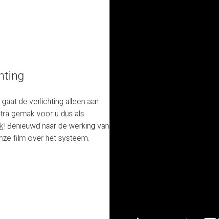
hting
aat de verlichting alleen aan
Extra gemak voor u dus als
k
! Benieuwd naar de werking van
nze film over het systeem.