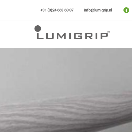
Skip
to
+31 (0)24 663 68 87
info@lumigrip.nl
content
Lumigrip®
Mogelijkheden met een houten t