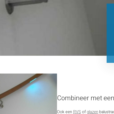
Combineer met een
Ook een
RVS
of
glazen
balustra