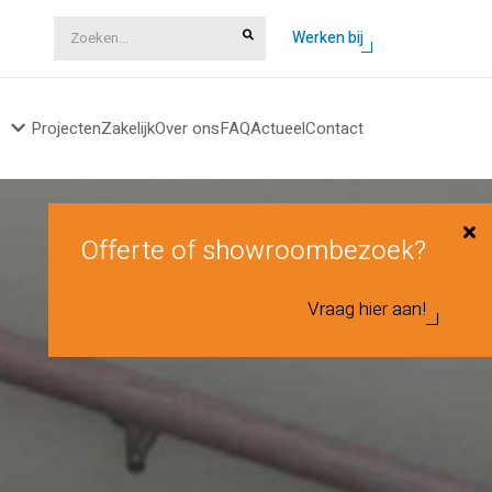
Zoeken...
Werken bij
Projecten
Zakelijk
Over ons
FAQ
Actueel
Contact
Offerte of showroombezoek?
Vraag hier aan!