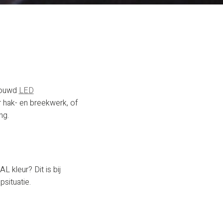
ebouwd
LED
r hak- en breekwerk, of
ng.
 kleur? Dit is bij
psituatie.