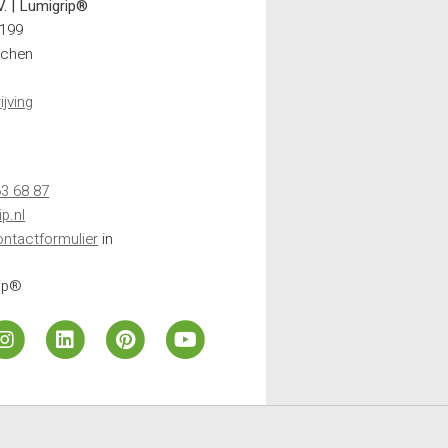
V. | Lumigrip®
199
jchen
jving
63 68 87
p.nl
ontactformulier
in
rip®