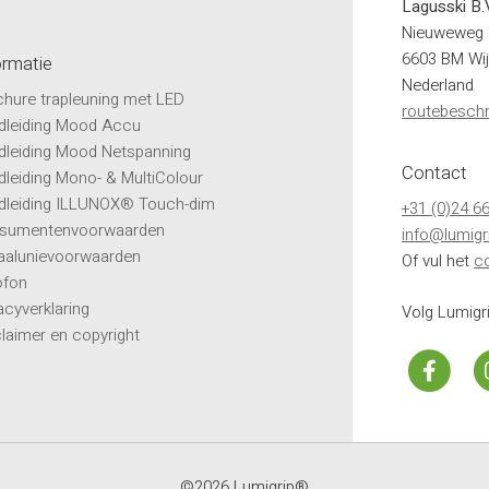
Lagusski B.
Nieuweweg 
6603 BM Wi
ormatie
Nederland
hure trapleuning met LED
routebeschri
dleiding Mood Accu
dleiding Mood Netspanning
Contact
leiding Mono- & MultiColour
dleiding ILLUNOX® Touch-dim
+31 (0)24 6
sumentenvoorwaarden
info@lumigri
aalunievoorwaarden
Of vul het
c
ofon
acyverklaring
Volg Lumig
laimer en copyright
©2026 Lumigrip®