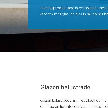
Prachtige balustrade in combinatie met
kapstok met glas, en glas in rail op het b
Glazen balustrade
glazen balustrades zijn niet alleen een 
een trap en het interieur van een huis. Ee