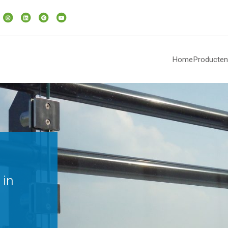
Home
Producten
l – RVS kapstok – Druten
 in