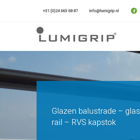
Skip
to
+31 (0)24 663 68 87
info@lumigrip.nl
content
Lumigrip®
Glazen balustrade – glas in rai
Glazen balustrade – glas
rail – RVS kapstok