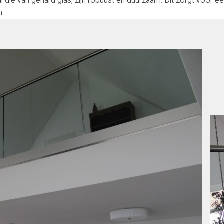
al die van gehard glas, zijn robuust en duurzaam. Dit zorgt voor e
n.