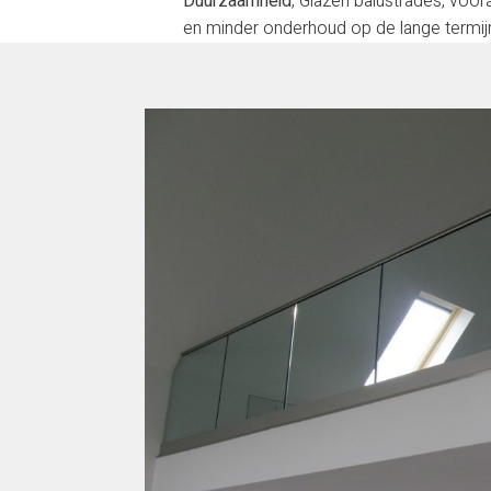
Duurzaamheid
, Glazen balustrades, voor
en minder onderhoud op de lange termij