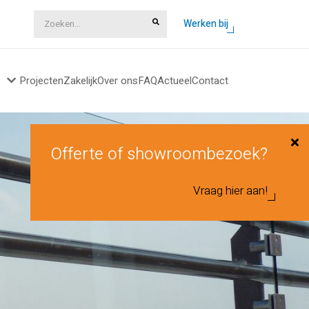
Zoeken...
Werken bij
Projecten
Zakelijk
Over ons
FAQ
Actueel
Contact
Offerte of showroombezoek?
Vraag hier aan!