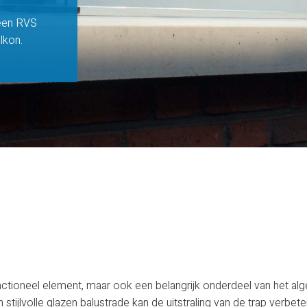
 een RVS
alkon.
functioneel element, maar ook een belangrijk onderdeel van het a
n stijlvolle glazen balustrade kan de uitstraling van de trap verbe