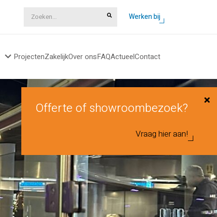
Zoeken...
Werken bij
Projecten
Zakelijk
Over ons
FAQ
Actueel
Contact
Offerte of showroombezoek?
Vraag hier aan!