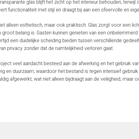
ansparante glas blijft het zicht op het interieur behouden, terwijl 
 functionaliteit met stijl en draagt bij aan een sfeervolle en eige
t alleen esthetisch, maar ook praktisch. Glas zorgt voor een lich
n groot belang is. Gasten kunnen genieten van een onbelemmerd 
ertijd een duidelijke scheiding bieden tussen verschillende gedeel
van privacy zonder dat de ruimtelijkheid verloren gaat.
t project veel aandacht besteed aan de afwerking en het gebruik 
evig en duurzaam, waardoor het bestand is tegen intensief gebruik
dig afgewerkt, wat niet alleen bijdraagt aan de veiligheid, maar 