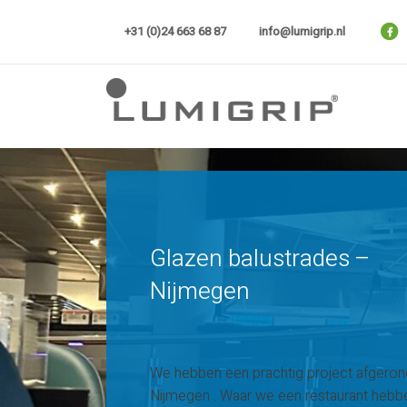
Skip
to
+31 (0)24 663 68 87
info@lumigrip.nl
content
Lumigrip®
Glazen balustrades – Nijmegen
Glazen balustrades –
Nijmegen
We hebben een prachtig project afgerond
Nijmegen . Waar we een restaurant hebb