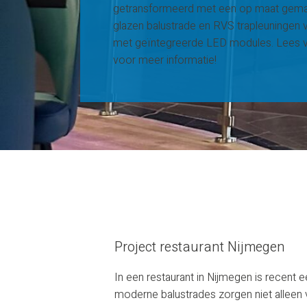
getransformeerd met een op maat gem
glazen balustrade en RVS trapleuningen ve
met geïntegreerde LED modules. Lees 
voor meer informatie!
Project restaurant Nijmegen
In een restaurant in Nijmegen is recent e
moderne balustrades zorgen niet alleen vo