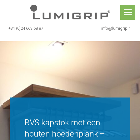
Skip
Lumigrip®
to
content
+31 (0)24 663 68 87
info@lumigrip.nl
RVS kapstok met kledinghange
RVS kapstok met een
houten hoedenplank –