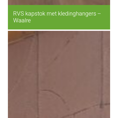
RVS kapstok met kledinghangers –
Waalre