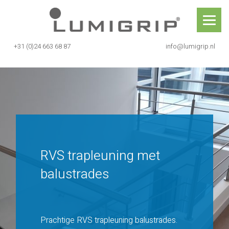
Skip
Lumigrip®
to
content
+31 (0)24 663 68 87
info@lumigrip.nl
RVS trapleuning met balustrades
RVS trapleuning met
balustrades
Prachtige RVS trapleuning balustrades.