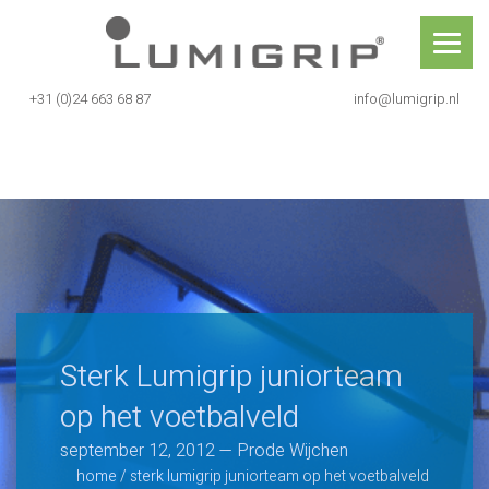
Skip
Lumigrip®
to
content
+31 (0)24 663 68 87
info@lumigrip.nl
Sterk Lumigrip juniorteam op he
Sterk Lumigrip juniorteam
op het voetbalveld
september 12, 2012 — Prode Wijchen
home
/
sterk lumigrip juniorteam op het voetbalveld