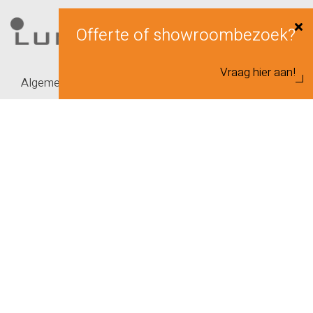
Offerte of showroombezoek?
Vraag hier aan!
Algemeen
Producten
Projecten
Zakelijk
Over ons
Werken bij
Veelgestelde vragen
Actueel
Contact
Informatie
Brochure trapleuning met LED
Handleiding Mood Accu