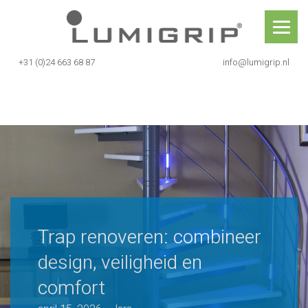
Skip
Lumigrip®
to
content
+31 (0)24 663 68 87
info@lumigrip.nl
Trap renoveren: combineer desig
Trap renoveren: combineer
design, veiligheid en
comfort