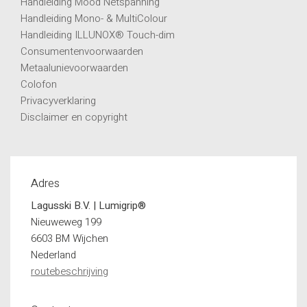
Handleiding Mood Netspanning
Handleiding Mono- & MultiColour
Handleiding ILLUNOX® Touch-dim
Consumentenvoorwaarden
Metaalunievoorwaarden
Colofon
Privacyverklaring
Disclaimer en copyright
Adres
Lagusski B.V. | Lumigrip®
Nieuweweg 199
6603 BM Wijchen
Nederland
routebeschrijving