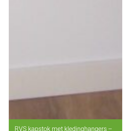
RVS kapstok met kledinghangers –